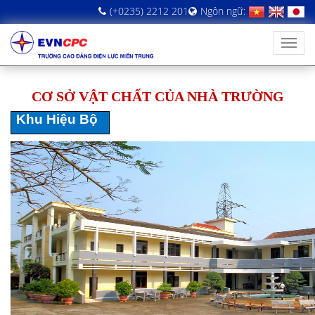
(+0235) 2212 201
Ngôn ngữ:
CƠ SỞ VẬT CHẤT CỦA NHÀ TRƯỜNG
Khu Hiệu Bộ