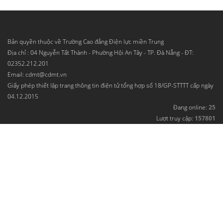
Bản quyền thuộc về Trường Cao đẳng Điện lực miền Trung
Địa chỉ : 04 Nguyễn Tất Thành - Phường Hội An Tây - TP. Đà Nẵng - ĐT:
02352.212.201
Email: cdmt@cdmt.vn
Giấy phép thiết lập trang thông tin điện tử tổng hợp số 18/GP-STTTT cấp ngày
04.12.2015
Đang online:
25
Lượt truy cập:
157801