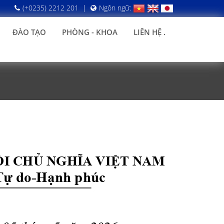
(+0235) 2212 201
|
Ngôn ngữ:
ĐÀO TẠO
PHÒNG - KHOA
LIÊN HỆ .